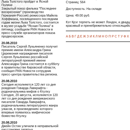
Льва Толстого пройдет в Ясной
Страниц: 564
Поляне
Закрытый показ фильма "Последнее
Доступность: На складе
воскресение" (производство
Цена: 49.00 руб.
Германия-Россия) режиссера Майкла
Хоффмана, посвященного последним
Кэт Крэг терпеть не может Лондон, и двадц
годам жизни Льва Толстого, состоится
красивый и пренебрежительно относящийся 
в музее-усадьбе "Ясная Поляна" в
пятницу, сообщили РИА Новости в
пресс-службе организаторов показа
А
Б
В
Г
Д
Е
Ж
З
И
К
Л
М
Н
О
П
Р
С
Т
У
Ф
Х
продюсерском.
20.08.2010
Писатель Сергей Лукьяненко получит
премию имени Александра Грина
Церемония награждения писателя
Сергея Лукьяненко российской
литературной премией имени
Александра Грина состоится в субботу
в правительстве Кировской области,
сообщил РИА Новости сотрудник
пресс-центра правительства региона.
20.08.2010
Сегодня исполняется 120 лет со дня
рождения Говарда Лавкрафта -
родоначальника мифов о Ктулху
Сегодня, 20 августа, исполняется 120
лет со дня рождения американского
писателя Говарда Лавкрафта,
родоначальника литературного жанра
ужасов, в произведениях которого
впервые появилось мифическое
божество Ктулху.
20.08.2010
Джейн Остин уличили в неправильной
расстановке запятых