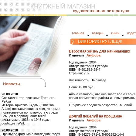
КНИГЖНЫЙ МАГАЗИН
художественная литература
главная
авторы
книги
издат
ВИКТОРИЯ РУТЛЕДЖ
Взрослая жизнь для начинающих
Издатель:
Амфора
Год издания: 2004
Автор: Виктория Рутледж
ISBN: 5-901582-28-4
Страниц: 752
Доступность: На складе
Цена: 49.00 руб.
Айоне казалось, что она знает все о своих
20.08.2010
новая совместная работа и новые романы
Составлен топ-лист книг Третьего
Рейха
О "кризисе среднего возраста" - в новой
Историк Кристиан Адам (Christian
Adam) составил список книг, которые
пользовались популярностью среди
Долгий поцелуй на прощание
немцев в период нацистской
диктатуры с 1933 по 1945 годы,
Издатель:
Амфора
сообщает Welt.
Год издания: 2004
20.08.2010
Автор: Виктория Рутледж
Премьера фильма о последних годах
ISBN: 5-94278-571-6, 5-901582-14-4