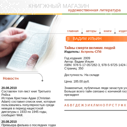
КНИГЖНЫЙ МАГАЗИН
художественная литература
главная
авторы
книги
издат
ВАДИМ ИЛЬИН
Тайны смерти великих людей
Издатель:
Астрель-СПб
Год издания: 2009
Автор: Вадим Ильин
ISBN: 978-5-17-057282-3, 978-5-9725-1424-
Страниц: 350
Доступность: На складе
Цена: 185.00 руб.
Знаменитые, публичные люди зачастую ухо
20.08.2010
Больше всего тайн связано с кончиной го
Составлен топ-лист книг Третьего
президент
Рейха
Историк Кристиан Адам (Christian
Adam) составил список книг, которые
пользовались популярностью среди
А
Б
В
Г
Д
Е
Ж
З
И
К
Л
М
Н
О
П
Р
С
Т
У
Ф
Х
немцев в период нацистской
диктатуры с 1933 по 1945 годы,
сообщает Welt.
20.08.2010
Премьера фильма о последних годах