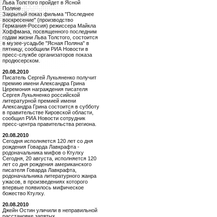
Льва Толстого пройдет в Ясной
Поляне
Закрытый показ фильма "Последнее
воскресение" (производство
Германия-Россия) режиссера Майкла
Хоффмана, посвященного последним
годам жизни Льва Толстого, состоится
в музее-усадьбе "Ясная Поляна" в
пятницу, сообщили РИА Новости в
пресс-службе организаторов показа
продюсерском.
20.08.2010
Писатель Сергей Лукьяненко получит
премию имени Александра Грина
Церемония награждения писателя
Сергея Лукьяненко российской
литературной премией имени
Александра Грина состоится в субботу
в правительстве Кировской области,
сообщил РИА Новости сотрудник
пресс-центра правительства региона.
20.08.2010
Сегодня исполняется 120 лет со дня
рождения Говарда Лавкрафта -
родоначальника мифов о Ктулху
Сегодня, 20 августа, исполняется 120
лет со дня рождения американского
писателя Говарда Лавкрафта,
родоначальника литературного жанра
ужасов, в произведениях которого
впервые появилось мифическое
божество Ктулху.
20.08.2010
Джейн Остин уличили в неправильной
расстановке запятых