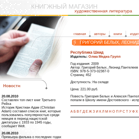
КНИГЖНЫЙ МАГАЗИН
художественная литература
главная
авторы
книги
издат
ГРИГОРИЙ БЕЛЫХ, ЛЕОНИ
Республика Шкид
Издатель:
Олма Медиа Групп
Год издания: 2009
Автор: Григорий Белых, Леонид Пантелеев
ISBN: 978-5-373-02387-0
Страниц: 452
Доступность: На складе
Цена: 221.00 руб.
Повесть Григория Белых и Алексея Пантел
20.08.2010
попали в Школу имени Достоевского - исп
Составлен топ-лист книг Третьего
Рейха
Историк Кристиан Адам (Christian
Adam) составил список книг, которые
А
Б
В
Г
Д
Е
Ж
З
И
К
Л
М
Н
О
П
Р
С
Т
У
Ф
Х
пользовались популярностью среди
немцев в период нацистской
диктатуры с 1933 по 1945 годы,
сообщает Welt.
20.08.2010
Премьера фильма о последних годах