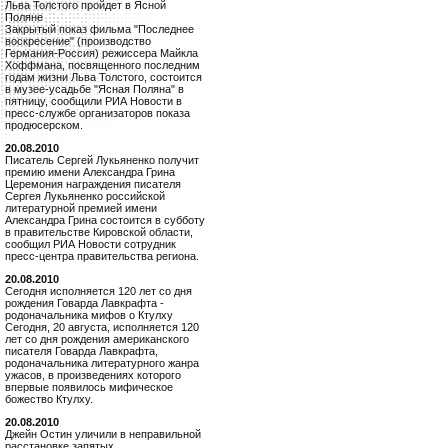
Льва Толстого пройдет в Ясной
Поляне
Закрытый показ фильма "Последнее
воскресение" (производство
Германия-Россия) режиссера Майкла
Хоффмана, посвященного последним
годам жизни Льва Толстого, состоится
в музее-усадьбе "Ясная Поляна" в
пятницу, сообщили РИА Новости в
пресс-службе организаторов показа
продюсерском.
20.08.2010
Писатель Сергей Лукьяненко получит
премию имени Александра Грина
Церемония награждения писателя
Сергея Лукьяненко российской
литературной премией имени
Александра Грина состоится в субботу
в правительстве Кировской области,
сообщил РИА Новости сотрудник
пресс-центра правительства региона.
20.08.2010
Сегодня исполняется 120 лет со дня
рождения Говарда Лавкрафта -
родоначальника мифов о Ктулху
Сегодня, 20 августа, исполняется 120
лет со дня рождения американского
писателя Говарда Лавкрафта,
родоначальника литературного жанра
ужасов, в произведениях которого
впервые появилось мифическое
божество Ктулху.
20.08.2010
Джейн Остин уличили в неправильной
расстановке запятых