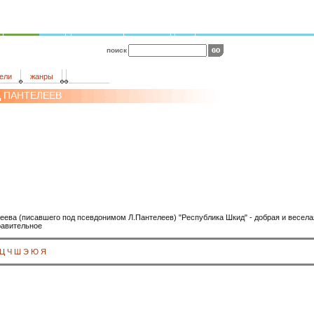
поиск
ели
жанры
Д ПАНТЕЛЕЕВ
еева (писавшего под псевдонимом Л.Пантелеев) "Республика Шкид" - добрая и весела
равительное
Ц
Ч
Ш
Э
Ю
Я