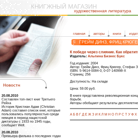
КНИГЖНЫЙ МАГАЗИН
художественная литература
главная
авторы
книги
издат
ГРЕЙМ ДИНЗ, ФРИЦ КРЮГЕ
К победе через слияние. Как обрати
Издатель:
Альпина Бизнес Букс
Год издания: 2004
Автор: Грейм Динз, Фриц Крюгер, Стефан 
ISBN: 5-9614-0084-0, 0-07-140998-X
Страниц: 256
Доступность: На складе
Цена: 59.00 руб.
В книге представлена революционная конц
20.08.2010
борьбе.
Составлен топ-лист книг Третьего
Авторы обобщают результаты десятилетне
Рейха
Историк Кристиан Адам (Christian
Adam) составил список книг, которые
пользовались популярностью среди
А
Б
В
Г
Д
Е
Ж
З
И
К
Л
М
Н
О
П
Р
С
Т
У
Ф
Х
немцев в период нацистской
диктатуры с 1933 по 1945 годы,
сообщает Welt.
20.08.2010
Премьера фильма о последних годах