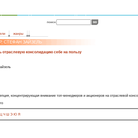
поиск
ели
жанры
Р, СТЕФАН ЗАЙЗЕЛЬ
ть отраслевую консолидацию себе на пользу
Зайзель
епция, концентрирующая внимание топ-менеджеров и акционеров на отраслевой консо
го
Ц
Ч
Ш
Э
Ю
Я