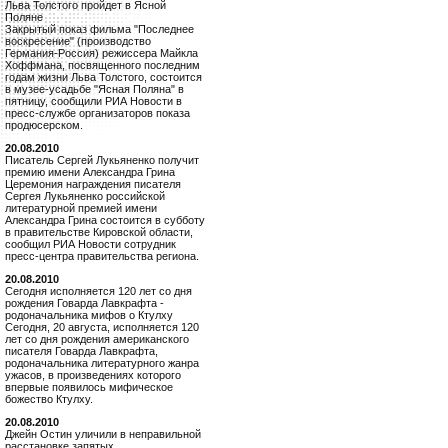
Льва Толстого пройдет в Ясной
Поляне
Закрытый показ фильма "Последнее
воскресение" (производство
Германия-Россия) режиссера Майкла
Хоффмана, посвященного последним
годам жизни Льва Толстого, состоится
в музее-усадьбе "Ясная Поляна" в
пятницу, сообщили РИА Новости в
пресс-службе организаторов показа
продюсерском.
20.08.2010
Писатель Сергей Лукьяненко получит
премию имени Александра Грина
Церемония награждения писателя
Сергея Лукьяненко российской
литературной премией имени
Александра Грина состоится в субботу
в правительстве Кировской области,
сообщил РИА Новости сотрудник
пресс-центра правительства региона.
20.08.2010
Сегодня исполняется 120 лет со дня
рождения Говарда Лавкрафта -
родоначальника мифов о Ктулху
Сегодня, 20 августа, исполняется 120
лет со дня рождения американского
писателя Говарда Лавкрафта,
родоначальника литературного жанра
ужасов, в произведениях которого
впервые появилось мифическое
божество Ктулху.
20.08.2010
Джейн Остин уличили в неправильной
расстановке запятых