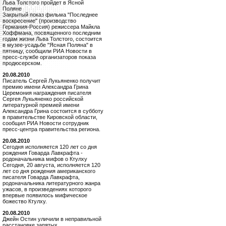
Льва Толстого пройдет в Ясной
Поляне
Закрытый показ фильма "Последнее
воскресение" (производство
Германия-Россия) режиссера Майкла
Хоффмана, посвященного последним
годам жизни Льва Толстого, состоится
в музее-усадьбе "Ясная Поляна" в
пятницу, сообщили РИА Новости в
пресс-службе организаторов показа
продюсерском.
20.08.2010
Писатель Сергей Лукьяненко получит
премию имени Александра Грина
Церемония награждения писателя
Сергея Лукьяненко российской
литературной премией имени
Александра Грина состоится в субботу
в правительстве Кировской области,
сообщил РИА Новости сотрудник
пресс-центра правительства региона.
20.08.2010
Сегодня исполняется 120 лет со дня
рождения Говарда Лавкрафта -
родоначальника мифов о Ктулху
Сегодня, 20 августа, исполняется 120
лет со дня рождения американского
писателя Говарда Лавкрафта,
родоначальника литературного жанра
ужасов, в произведениях которого
впервые появилось мифическое
божество Ктулху.
20.08.2010
Джейн Остин уличили в неправильной
расстановке запятых