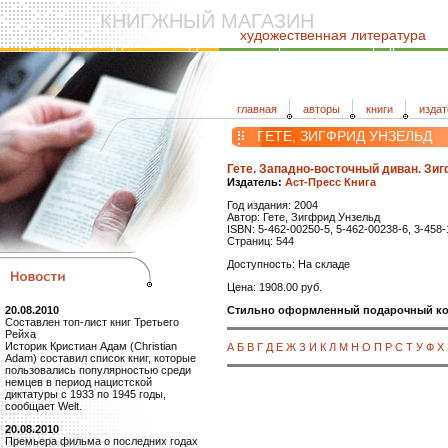
КНИГЖНЫЙ МАГАЗИН
художественная литература
главная
авторы
книги
издат
ГЕТЕ, ЗИГФРИД УНЗЕЛЬД
Гете. Западно-восточный диван. Зиг
Издатель:
Аст-Пресс Книга
Год издания: 2004
Автор: Гете, Зигфрид Унзельд
ISBN: 5-462-00250-5, 5-462-00238-6, 3-458
Страниц: 544
Доступность: На складе
Цена: 1908.00 руб.
Стильно оформленный подарочный компл
20.08.2010
Составлен топ-лист книг Третьего
Рейха
Историк Кристиан Адам (Christian
А
Б
В
Г
Д
Е
Ж
З
И
К
Л
М
Н
О
П
Р
С
Т
У
Ф
Х
Adam) составил список книг, которые
пользовались популярностью среди
немцев в период нацистской
диктатуры с 1933 по 1945 годы,
сообщает Welt.
20.08.2010
Премьера фильма о последних годах