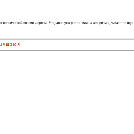
ов иронической поэзии и прозы. Его давно уже растащили на афоризмы, читают со сц
Ц
Ч
Ш
Э
Ю
Я