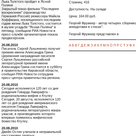
Льва Толстого пройдет в Ясной
Страниц: 416
Поляне
Закрытый показ фильма "Последнее
Доступность: На складе
воскресение" (производство
Цена: 164.00 руб.
Германия-Россия) режиссера Майкла
Хоффмана, посвященного последним
Георгий Фрумкер - автор четырех сборник
годам жизни Льва Толстого, состоится
анекдотами в стихах".
в музее-усадьбе "Ясная Поляна" в
пятницу, сообщили РИА Новости в
Георгий Фрумкер представлен в
пресс-службе организаторов показа
продюсерском.
20.08.2010
А
Б
В
Г
Д
Е
Ж
З
И
К
Л
М
Н
О
П
Р
С
Т
У
Ф
Х
Писатель Сергей Лукьяненко получит
премию имени Александра Грина
Церемония награждения писателя
Сергея Лукьяненко российской
литературной премией имени
Александра Грина состоится в субботу
в правительстве Кировской области,
сообщил РИА Новости сотрудник
пресс-центра правительства региона.
20.08.2010
Сегодня исполняется 120 лет со дня
рождения Говарда Лавкрафта -
родоначальника мифов о Ктулху
Сегодня, 20 августа, исполняется 120
лет со дня рождения американского
писателя Говарда Лавкрафта,
родоначальника литературного жанра
ужасов, в произведениях которого
впервые появилось мифическое
божество Ктулху.
20.08.2010
Джейн Остин уличили в неправильной
расстановке запятых