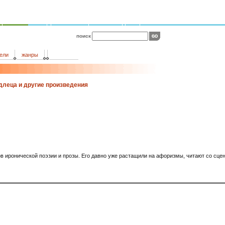
поиск
ели
жанры
одлеца и другие произведения
ов иронической поэзии и прозы. Его давно уже растащили на афоризмы, читают со сц