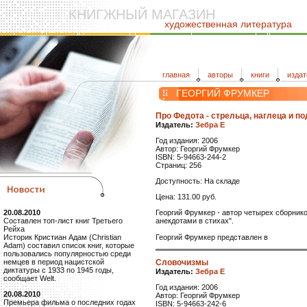
КНИГЖНЫЙ МАГАЗИН
художественная литература
главная
авторы
книги
издат
ГЕОРГИЙ ФРУМКЕР
Про Федота - стрельца, наглеца и п
Издатель:
Зебра Е
Год издания: 2006
Автор: Георгий Фрумкер
ISBN: 5-94663-244-2
Страниц: 256
Доступность: На складе
Цена: 131.00 руб.
Георгий Фрумкер - автор четырех сборник
20.08.2010
анекдотами в стихах".
Составлен топ-лист книг Третьего
Рейха
Георгий Фрумкер представлен в
Историк Кристиан Адам (Christian
Adam) составил список книг, которые
пользовались популярностью среди
Словочизмы
немцев в период нацистской
диктатуры с 1933 по 1945 годы,
Издатель:
Зебра Е
сообщает Welt.
Год издания: 2006
20.08.2010
Автор: Георгий Фрумкер
Премьера фильма о последних годах
ISBN: 5-94663-242-6