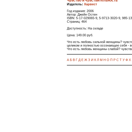
Чувство и чувствительность
Издатель:
Харвест
Год издания: 2006
Автор: Джейн Остен
ISBN: 5-17-029065-9, 5-9713-3020-9, 985-1
Страниц: 464
Доступность: На складе
Цена: 149.00 руб.
Что есть любовь сильной женщины? чувство
целиком и полностью осознающее себя - в
Что есть любовь женщины слабой? чувств
А
Б
В
Г
Д
Е
Ж
З
И
К
Л
М
Н
О
П
Р
С
Т
У
Ф
Х