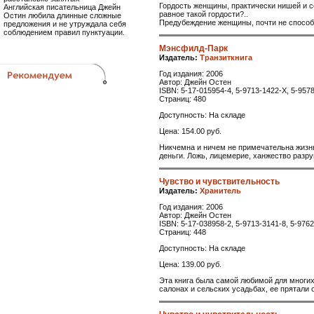
Гордость женщины, практически нишей и со
Английская писательница Джейн
равное такой гордости?..
Остин любила длинные сложные
Предубеждение женщины, почти не способн
предложения и не утруждала себя
соблюдением правил пунктуации.
Мэнсфилд-Парк
Издатель:
Транзиткнига
Год издания: 2006
Автор: Джейн Остен
ISBN: 5-17-015954-4, 5-9713-1422-X, 5-957
Страниц: 480
Доступность: На складе
Цена: 154.00 руб.
Никчемна и ничем не примечательна жизнь
деньги. Ложь, лицемерие, ханжество разр
Чувство и чувствительность
Издатель:
Хранитель
Год издания: 2006
Автор: Джейн Остен
ISBN: 5-17-038958-2, 5-9713-3141-8, 5-976
Страниц: 448
Доступность: На складе
Цена: 139.00 руб.
Эта книга была самой любимой для многих
салонах и сельских усадьбах, ее прятали