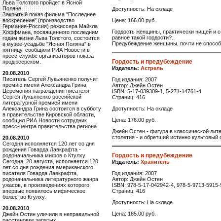
Льва Толстого пройдет в Ясной
Поляне
Доступность: На складе
Закрытый показ фильма "Последнее
Цена: 166.00 руб.
воскресение" (производство
Германия-Россия) режиссера Майкла
Гордость женщины, практически нищей и со
Хоффмана, посвященного последним
равное такой гордости?..
годам жизни Льва Толстого, состоится
Предубеждение женщины, почти не способн
в музее-усадьбе "Ясная Поляна" в
пятницу, сообщили РИА Новости в
пресс-службе организаторов показа
Гордость и предубеждение
продюсерском.
Издатель:
Астрель
20.08.2010
Писатель Сергей Лукьяненко получит
Год издания: 2007
премию имени Александра Грина
Автор: Джейн Остен
Церемония награждения писателя
ISBN: 5-17-039309-1, 5-271-14761-4
Сергея Лукьяненко российской
Страниц: 416
литературной премией имени
Доступность: На складе
Александра Грина состоится в субботу
в правительстве Кировской области,
Цена: 176.00 руб.
сообщил РИА Новости сотрудник
пресс-центра правительства региона.
Джейн Остен - фигура в классической лите
столетия - и обретший истинно культовый 
20.08.2010
Сегодня исполняется 120 лет со дня
рождения Говарда Лавкрафта -
Гордость и предубеждение
родоначальника мифов о Ктулху
Сегодня, 20 августа, исполняется 120
Издатель:
Хранитель
лет со дня рождения американского
Год издания: 2007
писателя Говарда Лавкрафта,
Автор: Джейн Остен
родоначальника литературного жанра
ISBN: 978-5-17-042942-4, 978-5-9713-5915-
ужасов, в произведениях которого
Страниц: 416
впервые появилось мифическое
божество Ктулху.
Доступность: На складе
20.08.2010
Цена: 185.00 руб.
Джейн Остин уличили в неправильной
расстановке запятых