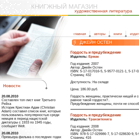
КНИГЖНЫЙ МАГАЗИН
художественная литература
главная
авторы
книги
издат
ДЖЕЙН ОСТЕН
Гордость и предубеждение
Издатель:
Ермак
Год издания: 2007
Автор: Джейн Остен
ISBN: 5-17-017016-5, 5-9577-0121-1, 5-17-
Страниц: 432
Доступность: На складе
Цена: 186.00 руб.
Гордость женщины, практически нищей и со
20.08.2010
равное такой гордости?..
Составлен топ-лист книг Третьего
Предубеждение женщины, почти не способн
Рейха
Историк Кристиан Адам (Christian
Adam) составил список книг, которые
Гордость и предубеждение
пользовались популярностью среди
немцев в период нацистской
Издатель:
Транзиткнига
диктатуры с 1933 по 1945 годы,
сообщает Welt.
Год издания: 2008
Автор: Джейн Остен
20.08.2010
ISBN: 978-5-17-029986-7, 5-17-028630-9, 5-
Премьера фильма о последних годах
Страниц: 416