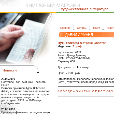
КНИГЖНЫЙ МАГАЗИН
художественная литература
главная
авторы
книги
издат
ДАВИД АРМАНД
Путь теософа в стране Советов
Издатель:
Аграф
Год издания: 2009
Автор: Давид Арманд
ISBN: 978-5-7784-0391-8
Страниц: 608
Доступность: На складе
Цена: 713.00 руб.
Это исповедь. Исповедь человека высоког
20.08.2010
честь, ответственность перед каждым вст
Составлен топ-лист книг Третьего
Рейха
Историк Кристиан Адам (Christian
Adam) составил список книг, которые
А
Б
В
Г
Д
Е
Ж
З
И
К
Л
М
Н
О
П
Р
С
Т
У
Ф
Х
пользовались популярностью среди
немцев в период нацистской
диктатуры с 1933 по 1945 годы,
сообщает Welt.
20.08.2010
Премьера фильма о последних годах