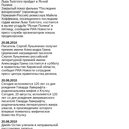
Льва Толстого пройдет в Ясной
Поляне
Закрытый показ фильма "Последнее
воскресение" (производство
Германия-Россия) режиссера Майкла
Хоффмана, посвященного последним
годам жизни Льва Толстого, состоится
в музее-усадьбе "Ясная Поляна" в
пятницу, сообщили РИА Новости в
пресс-службе организаторов показа
продюсерском.
20.08.2010
Писатель Сергей Лукьяненко получит
премию имени Александра Грина
Церемония награждения писателя
Сергея Лукьяненко российской
литературной премией имени
Александра Грина состоится в субботу
в правительстве Кировской области,
сообщил РИА Новости сотрудник
пресс-центра правительства региона.
20.08.2010
Сегодня исполняется 120 лет со дня
рождения Говарда Лавкрафта -
родоначальника мифов о Ктулху
Сегодня, 20 августа, исполняется 120
лет со дня рождения американского
писателя Говарда Лавкрафта,
родоначальника литературного жанра
ужасов, в произведениях которого
впервые появилось мифическое
божество Ктулху.
20.08.2010
Джейн Остин уличили в неправильной
расстановке запятых