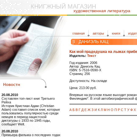
КНИГЖНЫЙ МАГАЗИН
художественная литература
главная
авторы
книги
издат
ДАНИЭЛЬ КАЦ
Как мой прадедушка на лыжах приб
Издатель:
Текст
Год издания: 2006
Автор: Даниэль Кац
ISBN: 5-7516-0590-X
Страниц: 256
Доступность: На складе
Цена: 213.00 руб.
Впервые на русском языке выходит роман
20.08.2010
Финляндию". В этой автобиографической ф
Составлен топ-лист книг Третьего
Рейха
Историк Кристиан Адам (Christian
Adam) составил список книг, которые
А
Б
В
Г
Д
Е
Ж
З
И
К
Л
М
Н
О
П
Р
С
Т
У
Ф
Х
пользовались популярностью среди
немцев в период нацистской
диктатуры с 1933 по 1945 годы,
сообщает Welt.
20.08.2010
Премьера фильма о последних годах