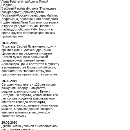
Льва Толстого пройдет в Ясной
Поляне
Закрытый показ фильма "Последнее
воскресение" (производство
Германия-Россия) режиссера Майкла
Хоффмана, посвященного последним
годам жизни Льва Толстого, состоится
в музее-усадьбе "Ясная Поляна" в
пятницу, сообщили РИА Новости в
пресс-службе организаторов показа
продюсерском.
20.08.2010
Писатель Сергей Лукьяненко получит
премию имени Александра Грина
Церемония награждения писателя
Сергея Лукьяненко российской
литературной премией имени
Александра Грина состоится в субботу
в правительстве Кировской области,
сообщил РИА Новости сотрудник
пресс-центра правительства региона.
20.08.2010
Сегодня исполняется 120 лет со дня
рождения Говарда Лавкрафта -
родоначальника мифов о Ктулху
Сегодня, 20 августа, исполняется 120
лет со дня рождения американского
писателя Говарда Лавкрафта,
родоначальника литературного жанра
ужасов, в произведениях которого
впервые появилось мифическое
божество Ктулху.
20.08.2010
Джейн Остин уличили в неправильной
расстановке запятых