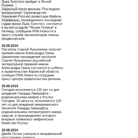
Льва Толстого пройдет в Ясной
Поляне
Закрытый показ фильма "Последнее
воскресение" (производство
Германия-Россия) режиссера Майкла
Хоффмана, посвященного последним
годам жизни Льва Толстого, состоится
в музее-усадьбе "Ясная Поляна" в
пятницу, сообщили РИА Новости в
пресс-службе организаторов показа
продюсерском.
20.08.2010
Писатель Сергей Лукьяненко получит
премию имени Александра Грина
Церемония награждения писателя
Сергея Лукьяненко российской
литературной премией имени
Александра Грина состоится в субботу
в правительстве Кировской области,
сообщил РИА Новости сотрудник
пресс-центра правительства региона.
20.08.2010
Сегодня исполняется 120 лет со дня
рождения Говарда Лавкрафта -
родоначальника мифов о Ктулху
Сегодня, 20 августа, исполняется 120
лет со дня рождения американского
писателя Говарда Лавкрафта,
родоначальника литературного жанра
ужасов, в произведениях которого
впервые появилось мифическое
божество Ктулху.
20.08.2010
Джейн Остин уличили в неправильной
расстановке запятых