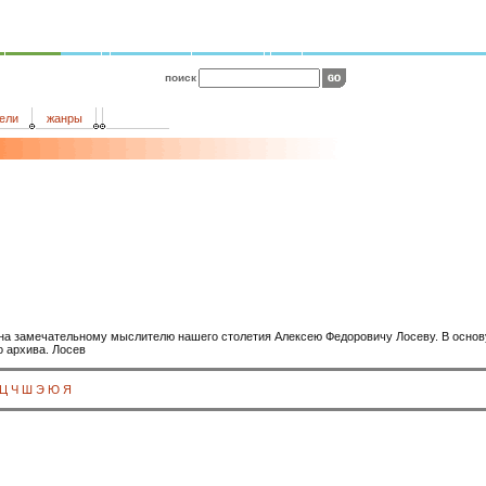
поиск
ели
жанры
а замечательному мыслителю нашего столетия Алексею Федоровичу Лосеву. В основу 
о архива. Лосев
Ц
Ч
Ш
Э
Ю
Я