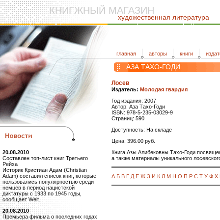
КНИГЖНЫЙ МАГАЗИН
художественная литература
главная
авторы
книги
издат
АЗА ТАХО-ГОДИ
Лосев
Издатель:
Молодая гвардия
Год издания: 2007
Автор: Аза Тахо-Годи
ISBN: 978-5-235-03029-9
Страниц: 590
Доступность: На складе
Цена: 396.00 руб.
Книга Азы Алибековны Тахо-Годи посвящен
20.08.2010
а также материалы уникального лосевског
Составлен топ-лист книг Третьего
Рейха
Историк Кристиан Адам (Christian
Adam) составил список книг, которые
А
Б
В
Г
Д
Е
Ж
З
И
К
Л
М
Н
О
П
Р
С
Т
У
Ф
Х
пользовались популярностью среди
немцев в период нацистской
диктатуры с 1933 по 1945 годы,
сообщает Welt.
20.08.2010
Премьера фильма о последних годах