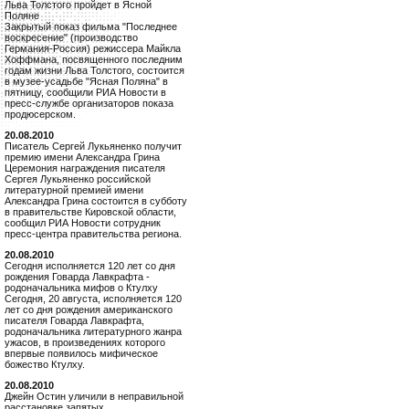
Льва Толстого пройдет в Ясной
Поляне
Закрытый показ фильма "Последнее
воскресение" (производство
Германия-Россия) режиссера Майкла
Хоффмана, посвященного последним
годам жизни Льва Толстого, состоится
в музее-усадьбе "Ясная Поляна" в
пятницу, сообщили РИА Новости в
пресс-службе организаторов показа
продюсерском.
20.08.2010
Писатель Сергей Лукьяненко получит
премию имени Александра Грина
Церемония награждения писателя
Сергея Лукьяненко российской
литературной премией имени
Александра Грина состоится в субботу
в правительстве Кировской области,
сообщил РИА Новости сотрудник
пресс-центра правительства региона.
20.08.2010
Сегодня исполняется 120 лет со дня
рождения Говарда Лавкрафта -
родоначальника мифов о Ктулху
Сегодня, 20 августа, исполняется 120
лет со дня рождения американского
писателя Говарда Лавкрафта,
родоначальника литературного жанра
ужасов, в произведениях которого
впервые появилось мифическое
божество Ктулху.
20.08.2010
Джейн Остин уличили в неправильной
расстановке запятых