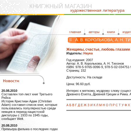
КНИГЖНЫЙ МАГАЗИН
художественная литература
главная
авторы
книги
издат
А. В. КОРОЛЬКОВА, А. Н. 
Женщины, счастье, любовь глазами 
Издатель:
Наука
Год издания: 2007
Автор: А. В. Королькова, А. Н. Тихонов
ISBN: 978-5-9765-0096-9, 978-5-02-034751-
Страниц: 152
Доступность: На складе
Цена: 96.60 руб.
Интерес к меткому, мудрому слову сущес
20.08.2010
Древнего Египта, Древней Греции и Рима. 
Составлен топ-лист книг Третьего
Рейха
Историк Кристиан Адам (Christian
Adam) составил список книг, которые
А
Б
В
Г
Д
Е
Ж
З
И
К
Л
М
Н
О
П
Р
С
Т
У
Ф
Х
пользовались популярностью среди
немцев в период нацистской
диктатуры с 1933 по 1945 годы,
сообщает Welt.
20.08.2010
Премьера фильма о последних годах