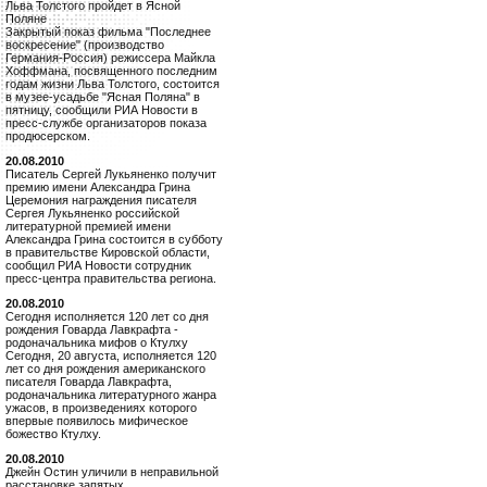
Льва Толстого пройдет в Ясной
Поляне
Закрытый показ фильма "Последнее
воскресение" (производство
Германия-Россия) режиссера Майкла
Хоффмана, посвященного последним
годам жизни Льва Толстого, состоится
в музее-усадьбе "Ясная Поляна" в
пятницу, сообщили РИА Новости в
пресс-службе организаторов показа
продюсерском.
20.08.2010
Писатель Сергей Лукьяненко получит
премию имени Александра Грина
Церемония награждения писателя
Сергея Лукьяненко российской
литературной премией имени
Александра Грина состоится в субботу
в правительстве Кировской области,
сообщил РИА Новости сотрудник
пресс-центра правительства региона.
20.08.2010
Сегодня исполняется 120 лет со дня
рождения Говарда Лавкрафта -
родоначальника мифов о Ктулху
Сегодня, 20 августа, исполняется 120
лет со дня рождения американского
писателя Говарда Лавкрафта,
родоначальника литературного жанра
ужасов, в произведениях которого
впервые появилось мифическое
божество Ктулху.
20.08.2010
Джейн Остин уличили в неправильной
расстановке запятых