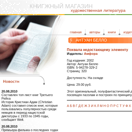
КНИГЖНЫЙ МАГАЗИН
художественная литература
главная
авторы
книги
издат
АНТУАН БЕЛЛО
Похвала недостающему элементу
Издатель:
Амфора
Год издания: 2002
Автор: Антуан Белло
ISBN: 5-94278-329-2
Страниц: 320
Доступность: На складе
Цена: 29.00 руб.
Этот оригинальный, полуфантастический д
20.08.2010
посвящен паззлам и построен по принципу 
Составлен топ-лист книг Третьего
Рейха
Историк Кристиан Адам (Christian
Adam) составил список книг, которые
А
Б
В
Г
Д
Е
Ж
З
И
К
Л
М
Н
О
П
Р
С
Т
У
Ф
Х
пользовались популярностью среди
немцев в период нацистской
диктатуры с 1933 по 1945 годы,
сообщает Welt.
20.08.2010
Премьера фильма о последних годах