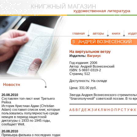
КНИГЖНЫЙ МАГАЗИН
художественная литература
главная
авторы
книги
издат
АНДРЕЙ ВОЗНЕСЕНСКИЙ
На виртуальном ветру
Издатель:
Вагриус
Год издания: 2006
Автор: Андрей Вознесенский
ISBN: 5-9697-0319-2
Страниц: 512
Доступность: На складе
Цена: 331.00 руб.
Звезда Андрея Вознесенского стремительн
20.08.2010
"благополучной" советской поэзии. В то в
Составлен топ-лист книг Третьего
Рейха
Историк Кристиан Адам (Christian
Adam) составил список книг, которые
А
Б
В
Г
Д
Е
Ж
З
И
К
Л
М
Н
О
П
Р
С
Т
У
Ф
Х
пользовались популярностью среди
немцев в период нацистской
диктатуры с 1933 по 1945 годы,
сообщает Welt.
20.08.2010
Премьера фильма о последних годах