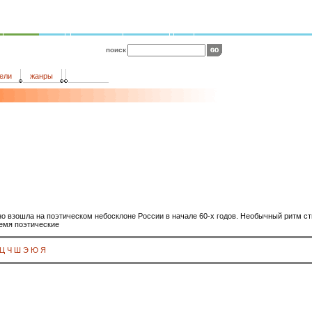
поиск
ели
жанры
о взошла на поэтическом небосклоне России в начале 60-х годов. Необычный ритм с
ремя поэтические
Ц
Ч
Ш
Э
Ю
Я