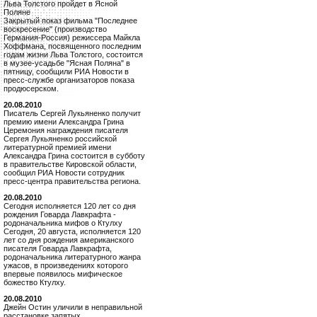
Льва Толстого пройдет в Ясной
Поляне
Закрытый показ фильма "Последнее
воскресение" (производство
Германия-Россия) режиссера Майкла
Хоффмана, посвященного последним
годам жизни Льва Толстого, состоится
в музее-усадьбе "Ясная Поляна" в
пятницу, сообщили РИА Новости в
пресс-службе организаторов показа
продюсерском.
20.08.2010
Писатель Сергей Лукьяненко получит
премию имени Александра Грина
Церемония награждения писателя
Сергея Лукьяненко российской
литературной премией имени
Александра Грина состоится в субботу
в правительстве Кировской области,
сообщил РИА Новости сотрудник
пресс-центра правительства региона.
20.08.2010
Сегодня исполняется 120 лет со дня
рождения Говарда Лавкрафта -
родоначальника мифов о Ктулху
Сегодня, 20 августа, исполняется 120
лет со дня рождения американского
писателя Говарда Лавкрафта,
родоначальника литературного жанра
ужасов, в произведениях которого
впервые появилось мифическое
божество Ктулху.
20.08.2010
Джейн Остин уличили в неправильной
расстановке запятых