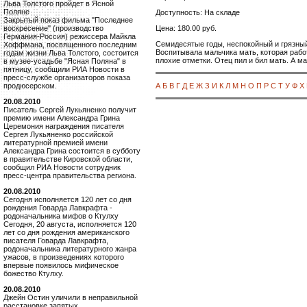
Льва Толстого пройдет в Ясной
Поляне
Доступность: На складе
Закрытый показ фильма "Последнее
Цена: 180.00 руб.
воскресение" (производство
Германия-Россия) режиссера Майкла
Семидесятые годы, неспокойный и грязный
Хоффмана, посвященного последним
Воспитывала мальчика мать, которая работ
годам жизни Льва Толстого, состоится
плохие отметки. Отец пил и бил мать. А м
в музее-усадьбе "Ясная Поляна" в
пятницу, сообщили РИА Новости в
пресс-службе организаторов показа
А
Б
В
Г
Д
Е
Ж
З
И
К
Л
М
Н
О
П
Р
С
Т
У
Ф
Х
продюсерском.
20.08.2010
Писатель Сергей Лукьяненко получит
премию имени Александра Грина
Церемония награждения писателя
Сергея Лукьяненко российской
литературной премией имени
Александра Грина состоится в субботу
в правительстве Кировской области,
сообщил РИА Новости сотрудник
пресс-центра правительства региона.
20.08.2010
Сегодня исполняется 120 лет со дня
рождения Говарда Лавкрафта -
родоначальника мифов о Ктулху
Сегодня, 20 августа, исполняется 120
лет со дня рождения американского
писателя Говарда Лавкрафта,
родоначальника литературного жанра
ужасов, в произведениях которого
впервые появилось мифическое
божество Ктулху.
20.08.2010
Джейн Остин уличили в неправильной
расстановке запятых