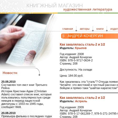
КНИГЖНЫЙ МАГАЗИН
художественная литература
главная
авторы
книги
издат
АНДРЕЙ КОЧЕРГИН
Как закалялась сталь-2 и 1/2
Издатель:
Крылов
Год издания: 2008
Автор: Андрей Кочергин
ISBN: 978-5-9717-0634-2
Страниц: 208
Доступность: На складе
Цена: 184.00 руб.
Как закалилась эта "сталь"? Откуда появи
20.08.2010
Читайте: это жестокий и честный рассказ 
Составлен топ-лист книг Третьего
бойцом и прямо-таки "шайтан-каратистом"
Рейха
Историк Кристиан Адам (Christian
Adam) составил список книг, которые
Как закалялась сталь-2 и 1/2
пользовались популярностью среди
немцев в период нацистской
Издатель:
Астрель
диктатуры с 1933 по 1945 годы,
сообщает Welt.
Год издания: 2009
Автор: Андрей Кочергин
20.08.2010
ISBN: 978-5-17-061269-7, 978-5-271-24795-
Премьера фильма о последних годах
Страниц: 208