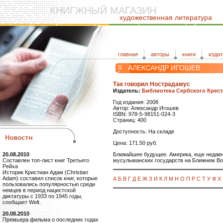
КНИГЖНЫЙ МАГАЗИН
художественная литература
главная
авторы
книги
издат
АЛЕКСАНДР ИГОШЕВ
Так говорил Нострадамус
Издатель:
Библиотека Сербского Крест
Год издания: 2008
Автор: Александр Игошев
ISBN: 978-5-98151-024-3
Страниц: 400
Доступность: На складе
Цена: 171.50 руб.
Ближайшее будущее. Америка, еще недавн
20.08.2010
мусульманских государств на Ближнем Во
Составлен топ-лист книг Третьего
Рейха
Историк Кристиан Адам (Christian
Adam) составил список книг, которые
А
Б
В
Г
Д
Е
Ж
З
И
К
Л
М
Н
О
П
Р
С
Т
У
Ф
Х
пользовались популярностью среди
немцев в период нацистской
диктатуры с 1933 по 1945 годы,
сообщает Welt.
20.08.2010
Премьера фильма о последних годах