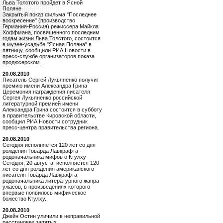
Льва Толстого пройдет в Ясной
Поляне
Закрытый показ фильма "Последнее
воскресение" (производство
Германия-Россия) режиссера Майкла
Хоффмана, посвященного последним
годам жизни Льва Толстого, состоится
в музее-усадьбе "Ясная Поляна" в
пятницу, сообщили РИА Новости в
пресс-службе организаторов показа
продюсерском.
20.08.2010
Писатель Сергей Лукьяненко получит
премию имени Александра Грина
Церемония награждения писателя
Сергея Лукьяненко российской
литературной премией имени
Александра Грина состоится в субботу
в правительстве Кировской области,
сообщил РИА Новости сотрудник
пресс-центра правительства региона.
20.08.2010
Сегодня исполняется 120 лет со дня
рождения Говарда Лавкрафта -
родоначальника мифов о Ктулху
Сегодня, 20 августа, исполняется 120
лет со дня рождения американского
писателя Говарда Лавкрафта,
родоначальника литературного жанра
ужасов, в произведениях которого
впервые появилось мифическое
божество Ктулху.
20.08.2010
Джейн Остин уличили в неправильной
расстановке запятых