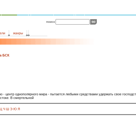
поиск
ели
жанры
а БСК
о - центр однополярного мира - пытается любыми средствами удержать свое господс
стоке. В смертельной
Ц
Ч
Ш
Э
Ю
Я